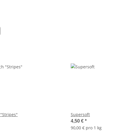
"Stripes"
Supersoft
4,50 €
*
90,00 € pro 1 kg