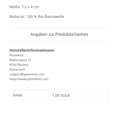
Maße: 7,5 x 4 cm
Material: 100 % Bio-Baumwolle
Angaben zur Produktsicherheit
Herstellerinformationen:
PetiteKnit
Møllehatten 21
8240 Risskov
Dänemark
support@petiteknit.com
https://www.petiteknit.com
Produkteigenschaft
Wert
1,00 Stück
Inhalt: