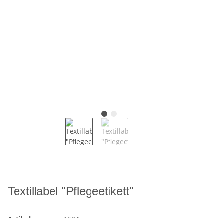
Textillabel "Pflegeetikett"