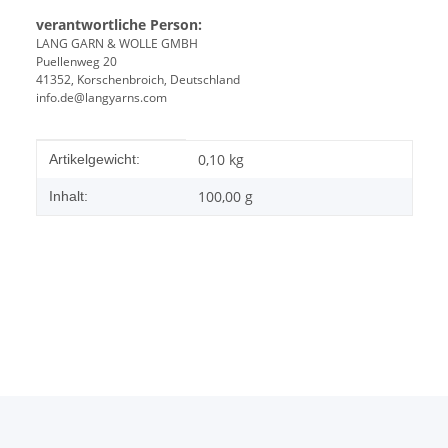
verantwortliche Person:
LANG GARN & WOLLE GMBH
Puellenweg 20
41352, Korschenbroich, Deutschland
info.de@langyarns.com
Produkteigenschaft
Wert
0,10
kg
Artikelgewicht:
100,00 g
Inhalt: