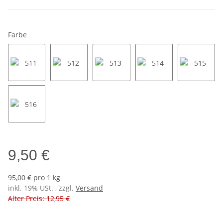
Farbe
511
512
513
514
515
516
9,50 €
95,00 € pro 1 kg
inkl. 19% USt. , zzgl.
Versand
Alter Preis: 12,95 €