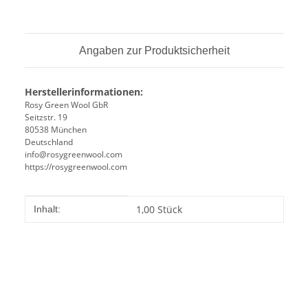
Angaben zur Produktsicherheit
Herstellerinformationen:
Rosy Green Wool GbR
Seitzstr. 19
80538 München
Deutschland
info@rosygreenwool.com
https://rosygreenwool.com
Produkteigenschaft
Wert
1,00 Stück
Inhalt: