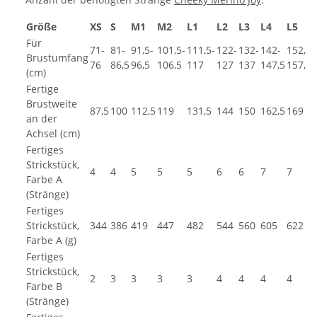
Größe
XS
S
M1
M2
L1
L2
L3
L4
L5
Für
71-
81-
91,5-
101,5-
111,5-
122-
132-
142-
152,5-
Brustumfang
76
86,5
96,5
106,5
117
127
137
147,5
157,5
(cm)
Fertige
Brustweite
87,5
100
112,5
119
131,5
144
150
162,5
169
an der
Achsel (cm)
Fertiges
Strickstück,
4
4
5
5
5
6
6
7
7
Farbe A
(Stränge)
Fertiges
Strickstück,
344
386
419
447
482
544
560
605
622
Farbe A (g)
Fertiges
Strickstück,
2
3
3
3
3
4
4
4
4
Farbe B
(Stränge)