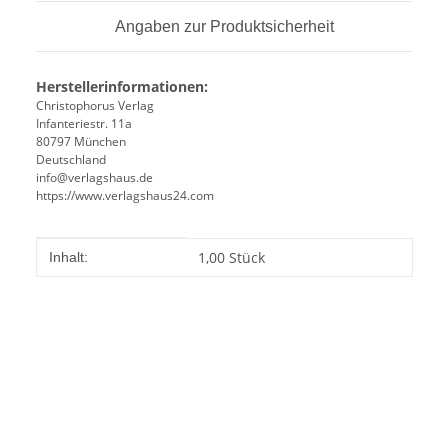
Angaben zur Produktsicherheit
Herstellerinformationen:
Christophorus Verlag
Infanteriestr. 11a
80797 München
Deutschland
info@verlagshaus.de
https://www.verlagshaus24.com
Produkteigenschaft
Wert
1,00 Stück
Inhalt: