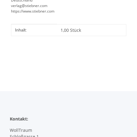
Deutschland
verlag@stiebner.com
https://www.stiebner.com
Produkteigenschaft
Wert
1,00 Stück
Inhalt:
Kontakt:
WollTraum
Schloßgasse 1