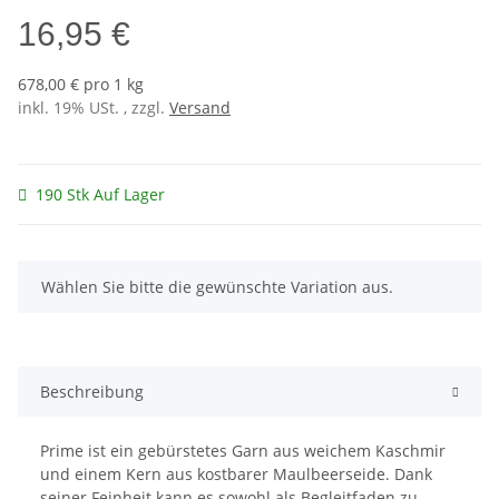
16,95 €
678,00 € pro 1 kg
inkl. 19% USt. , zzgl.
Versand
190 Stk Auf Lager
x
Wählen Sie bitte die gewünschte Variation aus.
Beschreibung
Prime ist ein gebürstetes Garn aus weichem Kaschmir
und einem Kern aus kostbarer Maulbeerseide. Dank
seiner Feinheit kann es sowohl als Begleitfaden zu