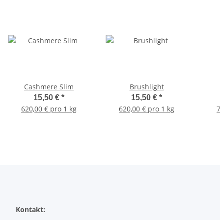
Cashmere Slim
Brushlight
15,50 €
*
15,50 €
*
620,00 € pro 1 kg
620,00 € pro 1 kg
7
Kontakt: