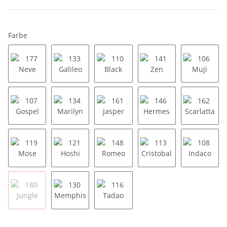
Farbe
177 Neve
133 Galileo
110 Black
141 Zen
106 Muj
107 Gospel
134 Marilyn
161 Jasper
146 Hermes
162 Scar
119 Mose
121 Hoshi
148 Romeo
113 Cristobal
108 Ind
180 Jungle
130 Memphis
116 Tadao