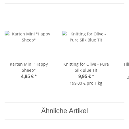
Karten Mini "Happy
Knitting for Olive - Pure
Ti
Sheep"
Silk Blue Tit
4,95 €
*
9,95 €
*
3
199,00 € pro 1 kg
Ähnliche Artikel