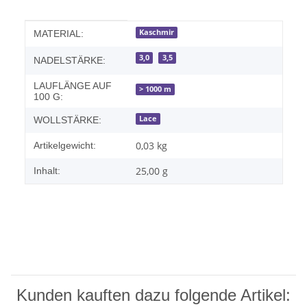
Produkteigenschaft
Wert
Kaschmir
MATERIAL:
3,0
3,5
NADELSTÄRKE:
LAUFLÄNGE AUF
> 1000 m
100 G:
Lace
WOLLSTÄRKE:
0,03
kg
Artikelgewicht:
25,00 g
Inhalt:
Kunden kauften dazu folgende Artikel: