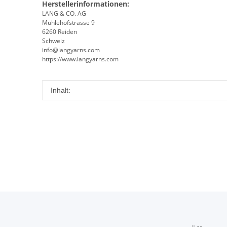
Herstellerinformationen:
LANG & CO. AG
Mühlehofstrasse 9
6260 Reiden
Schweiz
info@langyarns.com
https://www.langyarns.com
Produkteigenschaft
Wert
Inhalt: