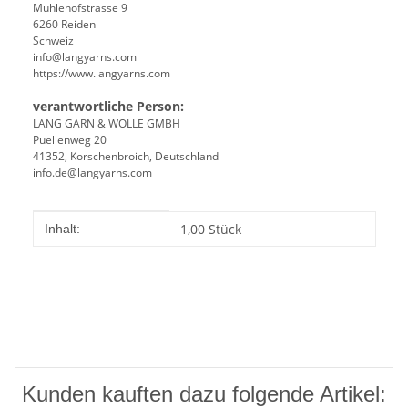
Mühlehofstrasse 9
6260 Reiden
Schweiz
info@langyarns.com
https://www.langyarns.com
verantwortliche Person:
LANG GARN & WOLLE GMBH
Puellenweg 20
41352, Korschenbroich, Deutschland
info.de@langyarns.com
Produkteigenschaft
Wert
1,00 Stück
Inhalt:
Kunden kauften dazu folgende Artikel: