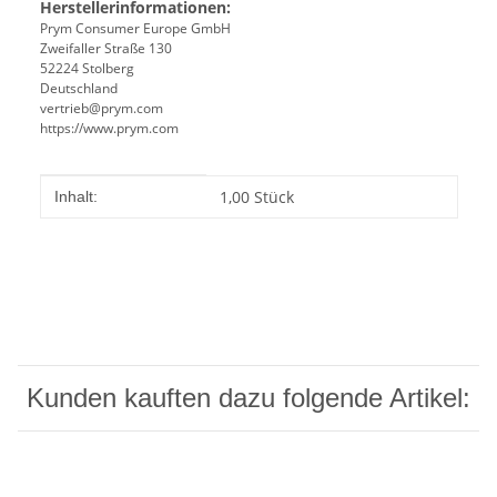
Herstellerinformationen:
Prym Consumer Europe GmbH
Zweifaller Straße 130
52224 Stolberg
Deutschland
vertrieb@prym.com
https://www.prym.com
Produkteigenschaft
Wert
1,00 Stück
Inhalt:
Kunden kauften dazu folgende Artikel: