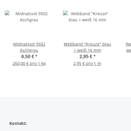
Midnatssol 9502
Webband "Kreuze" blau
We
Aschgrau
+ weiß 16 mm
we
6,50 €
*
2,95 €
*
260,00 € pro 1 kg
2,95 € pro 1 m
Kontakt: