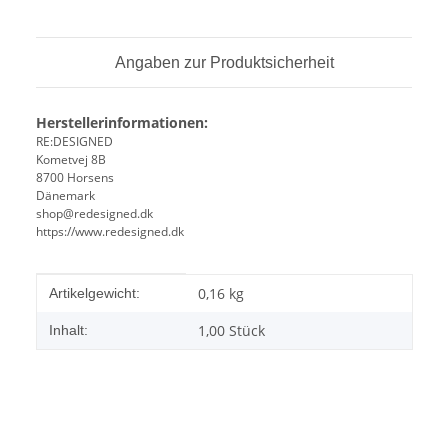
Angaben zur Produktsicherheit
Herstellerinformationen:
RE:DESIGNED
Kometvej 8B
8700 Horsens
Dänemark
shop@redesigned.dk
https://www.redesigned.dk
Produkteigenschaft
Wert
0,16
kg
Artikelgewicht:
1,00 Stück
Inhalt: