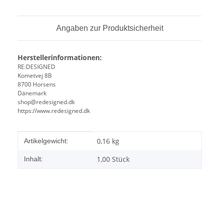
Angaben zur Produktsicherheit
Herstellerinformationen:
RE:DESIGNED
Kometvej 8B
8700 Horsens
Dänemark
shop@redesigned.dk
https://www.redesigned.dk
Produkteigenschaft
Wert
0,16
kg
Artikelgewicht:
1,00 Stück
Inhalt: