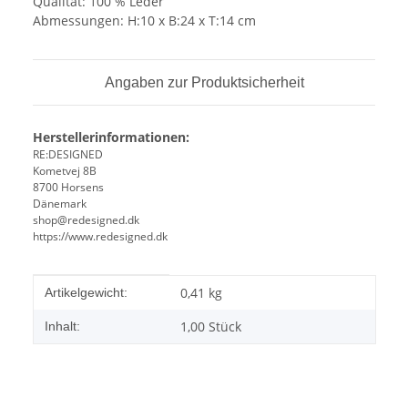
Qualität: 100 % Leder
Abmessungen: H:10 x B:24 x T:14 cm
Angaben zur Produktsicherheit
Herstellerinformationen:
RE:DESIGNED
Kometvej 8B
8700 Horsens
Dänemark
shop@redesigned.dk
https://www.redesigned.dk
Produkteigenschaft
Wert
0,41
kg
Artikelgewicht:
1,00 Stück
Inhalt: