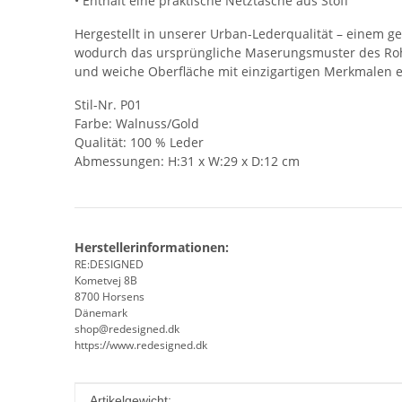
• Enthält eine praktische Netztasche aus Stoff
Hergestellt in unserer Urban-Lederqualität – einem ge
wodurch das ursprüngliche Maserungsmuster des Rohle
und weiche Oberfläche mit einzigartigen Merkmalen e
Stil-Nr. P01
Farbe: Walnuss/Gold
Qualität: 100 % Leder
Abmessungen: H:31 x W:29 x D:12 cm
Herstellerinformationen:
RE:DESIGNED
Kometvej 8B
8700 Horsens
Dänemark
shop@redesigned.dk
https://www.redesigned.dk
Produkteigenschaft
Wert
Artikelgewicht: