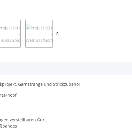
ckprojekt, Garnstränge und Strickzubehör.
netknopf
gen verstellbaren Gurt
aßbandes