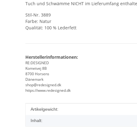
Tuch und Schwämme NICHT im Lieferumfang enthalt
Stil-Nr. 3889
Farbe: Natur
Qualität: 100 % Lederfett
Herstellerinformationen:
RE:DESIGNED
Kometvej 8B
8700 Horsens
Dänemark
shop@redesigned.dk
https://www.redesigned.dk
Produkteigenschaft
Wert
Artikelgewicht:
Inhalt: