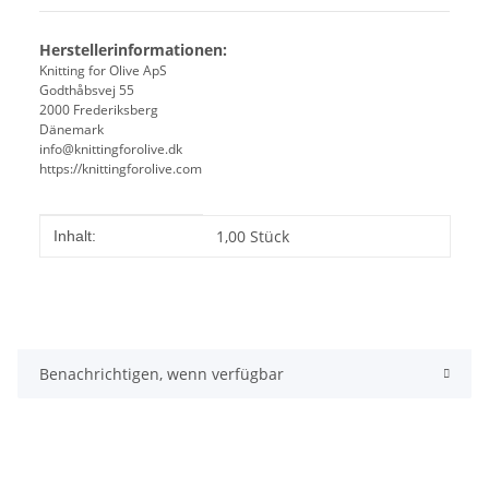
Herstellerinformationen:
Knitting for Olive ApS
Godthåbsvej 55
2000 Frederiksberg
Dänemark
info@knittingforolive.dk
https://knittingforolive.com
Produkteigenschaft
Wert
1,00 Stück
Inhalt:
Benachrichtigen, wenn verfügbar