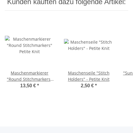
Kunden kauften dazu folgende Artikel:
Maschenmarkierer
Maschenseile "Stitch
"Sun
"Round Stitchmarkers"
Holders" - Petite Knit
Petite Knit
13,50 €
*
2,50 €
*