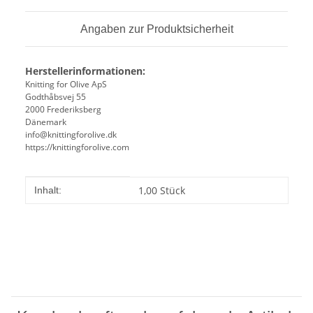
Angaben zur Produktsicherheit
Herstellerinformationen:
Knitting for Olive ApS
Godthåbsvej 55
2000 Frederiksberg
Dänemark
info@knittingforolive.dk
https://knittingforolive.com
Produkteigenschaft
Wert
1,00 Stück
Inhalt: