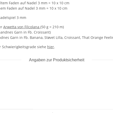
eltem Faden auf Nadel 3 mm = 10 x 10 cm
achem Faden auf Nadel 3 mm = 10 x 10 cm
Nadelspiel 3 mm
er
Arwetta von Filcolana
(50 g = 210 m)
Sandnes Garn in Fb. Croissant)
ndnes Garn in Fb. Banana, Støvet Lilla, Croissant, That Orange Fe
er Schwierigkeitsgrade siehe
hier
.
Angaben zur Produktsicherheit