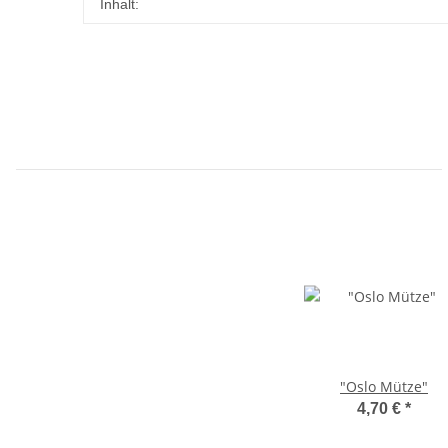
Produkteigenschaft
Wert
Inhalt:
"Oslo Mütze"
4,70 €
*