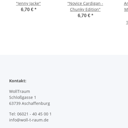
"Jenny Jacke"
"Novice Cardigan -
Ar
Chunky Edition"
M
6,70 €
*
6,70 €
*
1
Kontakt:
WollTraum
Schloßgasse 1
63739 Aschaffenburg
Tel: 06021 - 40 45 00 1
info@woll-t-raum.de