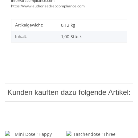
info@arccompliance.com
https://www.authorisedrepcompliance.com
Produkteigenschaft
Wert
0,12
kg
Artikelgewicht:
1,00 Stück
Inhalt:
Kunden kauften dazu folgende Artikel: