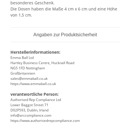
besonderes Geschenk.
Die Dosen haben die Maße 4 cm x 6 cm und eine Höhe
von 1,5 cm.
Angaben zur Produktsicherheit
Herstellerinformationen:
Emma Ball Ltd
Hartley Business Centre, Hucknall Road
NG5 1FD Nottingham
Großbritannien
sales@emmaball.co.uk
https://www.emmaball.co.uk
verantwortliche Person:
Authorised Rep Compliance Ltd
Lower Baggot Street 71
D02P593, Dublin, Irland
info@arccompliance.com
https://www.authorisedrepcompliance.com