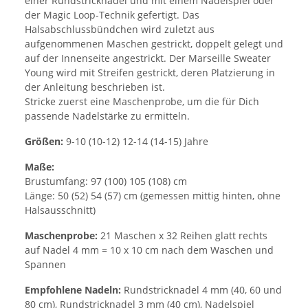
einer Rundstricknadel und mit einem Nadelspiel oder
der Magic Loop-Technik gefertigt. Das
Halsabschlussbündchen wird zuletzt aus
aufgenommenen Maschen gestrickt, doppelt gelegt und
auf der Innenseite angestrickt. Der Marseille Sweater
Young wird mit Streifen gestrickt, deren Platzierung in
der Anleitung beschrieben ist.
Stricke zuerst eine Maschenprobe, um die für Dich
passende Nadelstärke zu ermitteln.
Größen:
9-10 (10-12) 12-14 (14-15) Jahre
Maße:
Brustumfang: 97 (100) 105 (108) cm
Länge: 50 (52) 54 (57) cm (gemessen mittig hinten, ohne
Halsausschnitt)
Maschenprobe:
21 Maschen x 32 Reihen glatt rechts
auf Nadel 4 mm = 10 x 10 cm nach dem Waschen und
Spannen
Empfohlene Nadeln:
Rundstricknadel 4 mm (40, 60 und
80 cm), Rundstricknadel 3 mm (40 cm), Nadelspiel