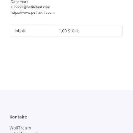
Dänemark
support@petiteknit.com
https://www.petiteknit.com
Produkteigenschaft
Wert
1,00 Stück
Inhalt:
Kontakt:
WollTraum