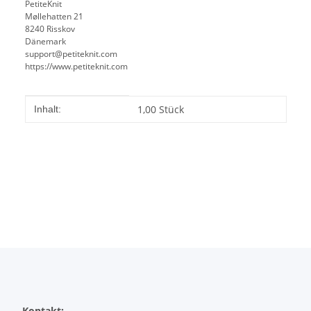
PetiteKnit
Møllehatten 21
8240 Risskov
Dänemark
support@petiteknit.com
https://www.petiteknit.com
Produkteigenschaft
Wert
1,00 Stück
Inhalt:
Kontakt: