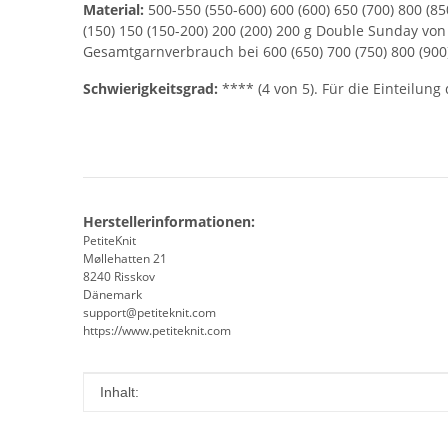
Material:
500-550 (550-600) 600 (600) 650 (700) 800 (
(150) 150 (150-200) 200 (200) 200 g Double Sunday von S
Gesamtgarnverbrauch bei 600 (650) 700 (750) 800 (900
Schwierigkeitsgrad:
**** (4 von 5). Für die Einteilun
Herstellerinformationen:
PetiteKnit
Møllehatten 21
8240 Risskov
Dänemark
support@petiteknit.com
https://www.petiteknit.com
Produkteigenschaft
Wert
Inhalt: