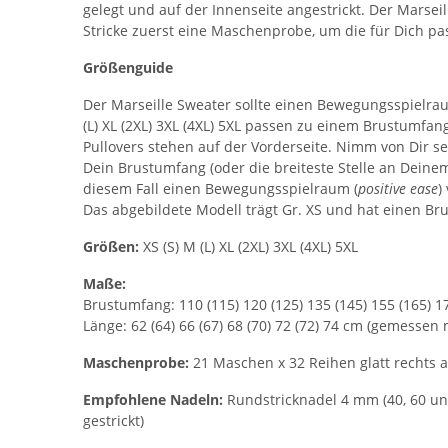
gelegt und auf der Innenseite angestrickt. Der Marseil
Stricke zuerst eine Maschenprobe, um die für Dich pa
Größenguide
Der Marseille Sweater sollte einen Bewegungsspielra
(L) XL (2XL) 3XL (4XL) 5XL passen zu einem Brustumfan
Pullovers stehen auf der Vorderseite. Nimm von Dir s
Dein Brustumfang (oder die breiteste Stelle an Deinem
diesem Fall einen Bewegungsspielraum (
positive ease
)
Das abgebildete Modell trägt Gr. XS und hat einen B
Größen:
XS (S) M (L) XL (2XL) 3XL (4XL) 5XL
Maße:
Brustumfang: 110 (115) 120 (125) 135 (145) 155 (165) 
Länge: 62 (64) 66 (67) 68 (70) 72 (72) 74 cm (gemessen 
Maschenprobe:
21 Maschen x 32 Reihen glatt recht
Empfohlene Nadeln:
Rundstricknadel 4 mm (40, 60 un
gestrickt)