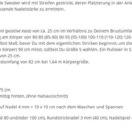
le Sweater wird mit Streifen gestrickt, deren Platzierung in der An
ssende Nadelstärke zu ermitteln.
um (
positive ease)
von ca. 25 cm im Verhältnis zu Deinem Brustumfang
g am Körper von 80-85 (85-90) 90-95 (95-100) 100-110 (110-120) 12
elbst Maß, bevor Du mit dem eigentlichen Stricken beginnst, um di
 Körper) 90 cm misst, solltest Du Größe S wählen. Ein Pullover in
 von 25 cm.
rustumfang von 82 cm bei 1,64 m Körpergröße.
175 cm
mittig hinten, ohne Halsausschnitt)
s auf Nadel 4 mm = 10 x 10 cm nach dem Waschen und Spannen
d 80 und/oder 100 cm), Rundstricknadel 3 mm (40 cm), Nadelspiel