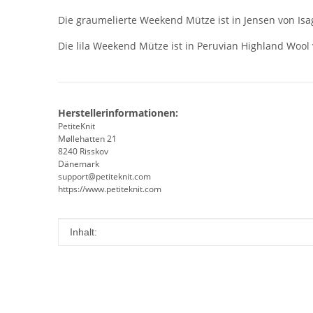
Die graumelierte Weekend Mütze ist in Jensen von Isag
Die lila Weekend Mütze ist in Peruvian Highland Wool vo
Herstellerinformationen:
PetiteKnit
Møllehatten 21
8240 Risskov
Dänemark
support@petiteknit.com
https://www.petiteknit.com
Produkteigenschaft
Wert
Inhalt: