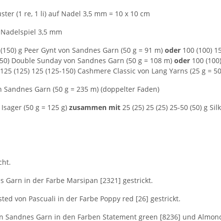
r (1 re, 1 li) auf Nadel 3,5 mm = 10 x 10 cm
 Nadelspiel 3,5 mm
 (150) g Peer Gynt von Sandnes Garn (50 g = 91 m)
oder
100 (100) 1
(150) Double Sunday von Sandnes Garn (50 g = 108 m)
oder
100 (100
125 (125) 125 (125-150) Cashmere Classic von Lang Yarns (25 g = 5
n Sandnes Garn (50 g = 235 m) (doppelter Faden)
 Isager (50 g = 125 g)
zusammen mit
25 (25) 25 (25) 25-50 (50) g Si
cht.
 Garn in der Farbe Marsipan [2321] gestrickt.
ed von Pascuali in der Farbe Poppy red [26] gestrickt.
 Sandnes Garn in den Farben Statement green [8236] und Almond 