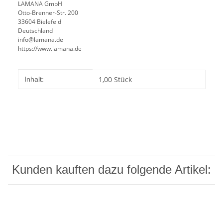
LAMANA GmbH
Otto-Brenner-Str. 200
33604 Bielefeld
Deutschland
info@lamana.de
https://www.lamana.de
Produkteigenschaft
Wert
1,00 Stück
Inhalt:
Kunden kauften dazu folgende Artikel: