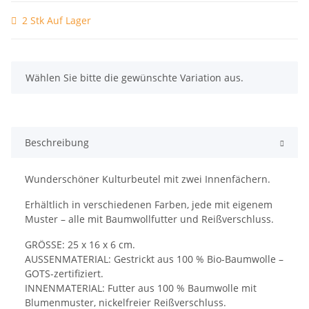
2 Stk Auf Lager
x
Wählen Sie bitte die gewünschte Variation aus.
Beschreibung
Wunderschöner Kulturbeutel mit zwei Innenfächern.
Erhältlich in verschiedenen Farben, jede mit eigenem
Muster – alle mit Baumwollfutter und Reißverschluss.
GRÖSSE: 25 x 16 x 6 cm.
AUSSENMATERIAL: Gestrickt aus 100 % Bio-Baumwolle –
GOTS-zertifiziert.
INNENMATERIAL: Futter aus 100 % Baumwolle mit
Blumenmuster, nickelfreier Reißverschluss.