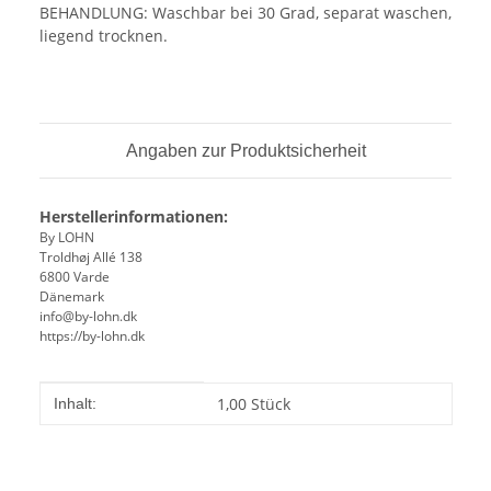
BEHANDLUNG: Waschbar bei 30 Grad, separat waschen,
liegend trocknen.
Angaben zur Produktsicherheit
Herstellerinformationen:
By LOHN
Troldhøj Allé 138
6800 Varde
Dänemark
info@by-lohn.dk
https://by-lohn.dk
Produkteigenschaft
Wert
1,00 Stück
Inhalt: