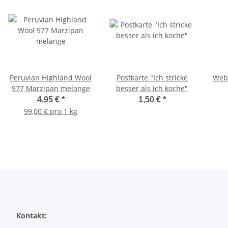
Peruvian Highland Wool
Postkarte "Ich stricke
Webe
977 Marzipan melange
besser als ich koche"
4,95 €
*
1,50 €
*
99,00 € pro 1 kg
Kontakt: