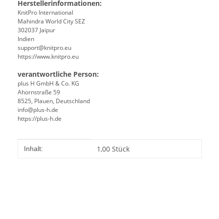
Herstellerinformationen:
KnitPro International
Mahindra World City SEZ
302037 Jaipur
Indien
support@knitpro.eu
https://www.knitpro.eu
verantwortliche Person:
plus H GmbH & Co. KG
Ahornstraße 59
8525, Plauen, Deutschland
info@plus-h.de
https://plus-h.de
Produkteigenschaft
Wert
1,00 Stück
Inhalt: