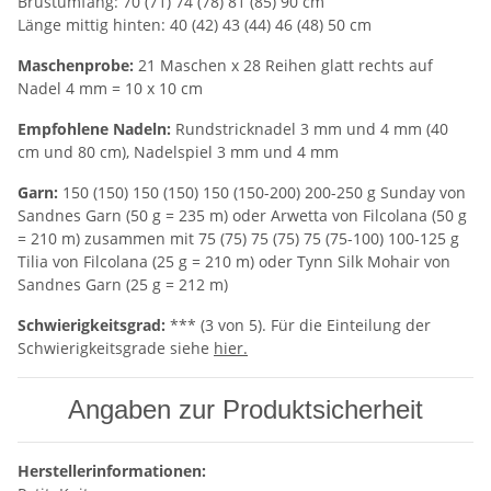
Brustumfang: 70 (71) 74 (78) 81 (85) 90 cm
Länge mittig hinten: 40 (42) 43 (44) 46 (48) 50 cm
Maschenprobe:
21 Maschen x 28 Reihen glatt rechts auf
Nadel 4 mm = 10 x 10 cm
Empfohlene Nadeln:
Rundstricknadel 3 mm und 4 mm (40
cm und 80 cm), Nadelspiel 3 mm und 4 mm
Garn:
150 (150) 150 (150) 150 (150-200) 200-250 g Sunday von
Sandnes Garn (50 g = 235 m) oder Arwetta von Filcolana (50 g
= 210 m) zusammen mit 75 (75) 75 (75) 75 (75-100) 100-125 g
Tilia von Filcolana (25 g = 210 m) oder Tynn Silk Mohair von
Sandnes Garn (25 g = 212 m)
Schwierigkeitsgrad:
*** (3 von 5). Für die Einteilung der
Schwierigkeitsgrade siehe
hier.
Angaben zur Produktsicherheit
Herstellerinformationen: