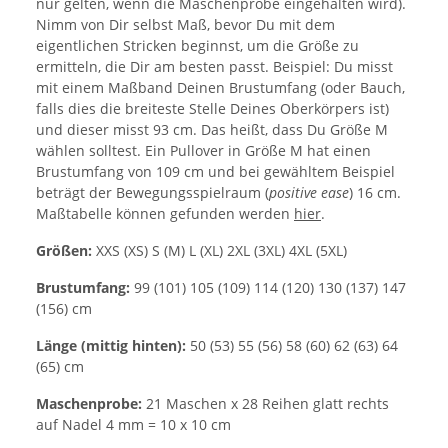
nur gelten, wenn die Maschenprobe eingehalten wird).
Nimm von Dir selbst Maß, bevor Du mit dem
eigentlichen Stricken beginnst, um die Größe zu
ermitteln, die Dir am besten passt. Beispiel: Du misst
mit einem Maßband Deinen Brustumfang (oder Bauch,
falls dies die breiteste Stelle Deines Oberkörpers ist)
und dieser misst 93 cm. Das heißt, dass Du Größe M
wählen solltest. Ein Pullover in Größe M hat einen
Brustumfang von 109 cm und bei gewähltem Beispiel
beträgt der Bewegungsspielraum (
positive ease
) 16 cm.
Maßtabelle können gefunden werden
hier
.
Größen:
XXS (XS) S (M) L (XL) 2XL (3XL) 4XL (5XL)
Brustumfang:
99 (101) 105 (109) 114 (120) 130 (137) 147
(156) cm
Länge (mittig hinten):
50 (53) 55 (56) 58 (60) 62 (63) 64
(65) cm
Maschenprobe:
21 Maschen x 28 Reihen glatt rechts
auf Nadel 4 mm = 10 x 10 cm