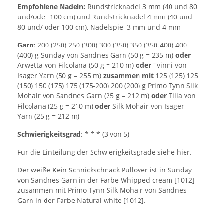
Empfohlene Nadeln:
Rundstricknadel 3 mm (40 und 80
und/oder 100 cm) und Rundstricknadel 4 mm (40 und
80 und/ oder 100 cm), Nadelspiel 3 mm und 4 mm
Garn:
200 (250) 250 (300) 300 (350) 350 (350-400) 400
(400) g Sunday von Sandnes Garn (50 g = 235 m)
oder
Arwetta von Filcolana (50 g = 210 m)
oder
Tvinni von
Isager Yarn (50 g = 255 m)
zusammen mit
125 (125) 125
(150) 150 (175) 175 (175-200) 200 (200) g Primo Tynn Silk
Mohair von Sandnes Garn (25 g = 212 m)
oder
Tilia von
Filcolana (25 g = 210 m)
oder
Silk Mohair von Isager
Yarn (25 g = 212 m)
Schwierigkeitsgrad
: * * * (3 von 5)
Für die Einteilung der Schwierigkeitsgrade siehe
hier
.
Der weiße Kein Schnickschnack Pullover ist in Sunday
von Sandnes Garn in der Farbe Whipped cream [1012]
zusammen mit Primo Tynn Silk Mohair von Sandnes
Garn in der Farbe Natural white [1012].