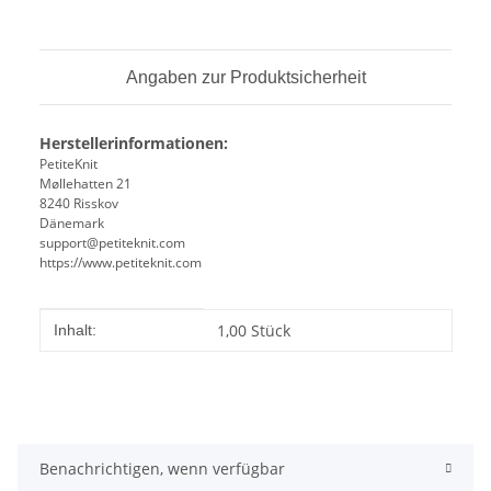
Angaben zur Produktsicherheit
Herstellerinformationen:
PetiteKnit
Møllehatten 21
8240 Risskov
Dänemark
support@petiteknit.com
https://www.petiteknit.com
Produkteigenschaft
Wert
1,00 Stück
Inhalt:
Benachrichtigen, wenn verfügbar