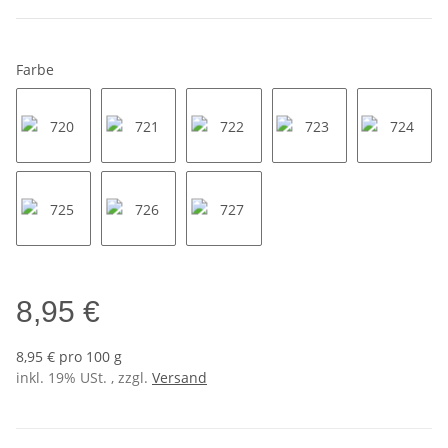
Farbe
720
721
722
723
724
725
726
727
8,95 €
8,95 € pro 100 g
inkl. 19% USt. , zzgl.
Versand