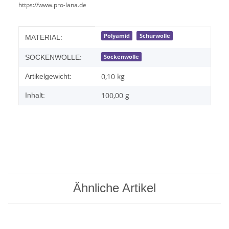
https://www.pro-lana.de
Produkteigenschaft
Wert
Polyamid
Schurwolle
MATERIAL:
Sockenwolle
SOCKENWOLLE:
0,10
kg
Artikelgewicht:
100,00 g
Inhalt:
Ähnliche Artikel