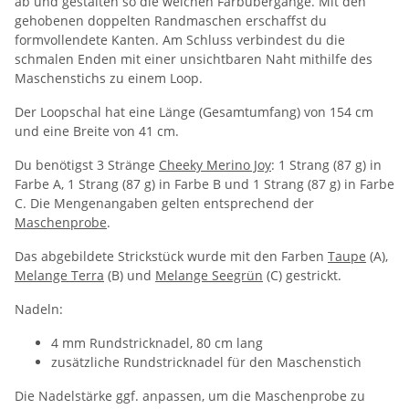
ab und gestalten so die weichen Farbübergänge. Mit den
gehobenen doppelten Randmaschen erschaffst du
formvollendete Kanten. Am Schluss verbindest du die
schmalen Enden mit einer unsichtbaren Naht mithilfe des
Maschenstichs zu einem Loop.
Der Loopschal hat eine Länge (Gesamtumfang) von 154 cm
und eine Breite von 41 cm.
Du benötigst 3 Stränge
Cheeky Merino Joy
: 1 Strang (87 g) in
Farbe A, 1 Strang (87 g) in Farbe B und 1 Strang (87 g) in Farbe
C. Die Mengenangaben gelten entsprechend der
Maschenprobe
.
Das abgebildete Strickstück wurde mit den Farben
Taupe
(A),
Melange Terra
(B) und
Melange Seegrün
(C) gestrickt.
Nadeln:
4 mm Rundstricknadel, 80 cm lang
zusätzliche Rundstricknadel für den Maschenstich
Die Nadelstärke ggf. anpassen, um die Maschenprobe zu