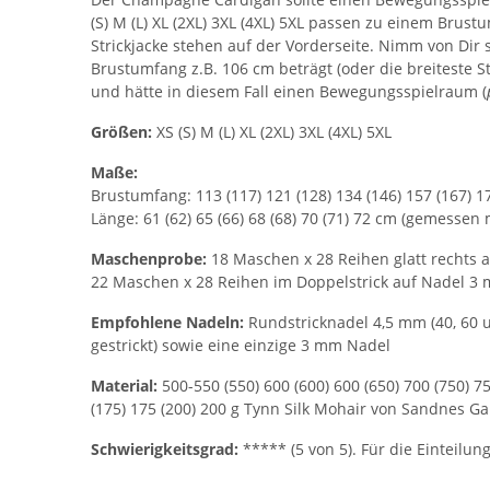
(S) M (L) XL (2XL) 3XL (4XL) 5XL passen zu einem Brus
Strickjacke stehen auf der Vorderseite. Nimm von Dir
Brustumfang z.B. 106 cm beträgt (oder die breiteste S
und hätte in diesem Fall einen Bewegungsspielraum (
Größen:
XS (S) M (L) XL (2XL) 3XL (4XL) 5XL
Maße:
Brustumfang: 113 (117) 121 (128) 134 (146) 157 (167) 
Länge: 61 (62) 65 (66) 68 (68) 70 (71) 72 cm (gemesse
Maschenprobe:
18 Maschen x 28 Reihen glatt rechts 
22 Maschen x 28 Reihen im Doppelstrick auf Nadel 3 
Empfohlene Nadeln:
Rundstricknadel 4,5 mm (40, 60 
gestrickt) sowie eine einzige 3 mm Nadel
Material:
500-550 (550) 600 (600) 600 (650) 700 (750)
(175) 175 (200) 200 g Tynn Silk Mohair von Sandnes Garn
Schwierigkeitsgrad:
***** (5 von 5). Für die Einteilu