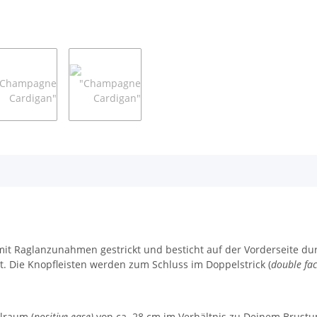
Raglanzunahmen gestrickt und besticht auf der Vorderseite durch 
t. Die Knopfleisten werden zum Schluss im Doppelstrick (
double fa
lraum (
positive ease)
von ca. 28 cm im Verhältnis zu Deinem Brustum