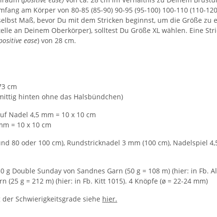
tumfang am Körper von 80-85 (85-90) 90-95 (95-100) 100-110 (110-12
 selbst Maß, bevor Du mit dem Stricken beginnst, um die Größe zu 
telle an Deinem Oberkörper), solltest Du Größe XL wählen. Eine Str
positive ease
) von 28 cm.
173 cm
n mittig hinten ohne das Halsbündchen)
auf Nadel 4,5 mm = 10 x 10 cm
mm = 10 x 10 cm
und 80 oder 100 cm), Rundstricknadel 3 mm (100 cm), Nadelspiel 4
 750 g Double Sunday von Sandnes Garn (50 g = 108 m) (hier: in Fb.
 (25 g = 212 m) (hier: in Fb. Kitt 1015). 4 Knöpfe (ø = 22-24 mm)
ng der Schwierigkeitsgrade siehe
hier.