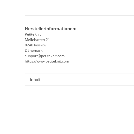
Herstellerinformationen:
PetiteKnit
Møllehatten 21
8240 Risskov
Dänemark
support@petiteknit.com
https://www.petiteknit.com
Produkteigenschaft
Wert
Inhalt: