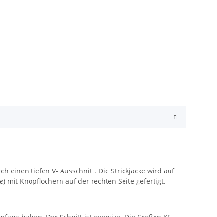
einen tiefen V- Ausschnitt. Die Strickjacke wird auf
ce
) mit Knopflöchern auf der rechten Seite gefertigt.
fang haben. Der Schnitt ist oversize. Die Größen XS