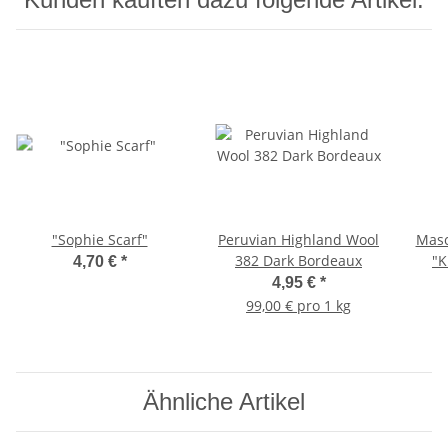
"Sophie Scarf"
Peruvian Highland Wool
Masc
382 Dark Bordeaux
"K
4,70 €
*
4,95 €
*
99,00 € pro 1 kg
Ähnliche Artikel