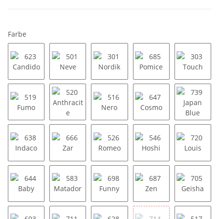
Farbe
623 Candido
501 Neve
301 Nordik
685 Pomice
303 Tou
519 Fumo
520 Anthracite
516 Nero
647 Cosmo
739 Jap
638 Indaco
666 Zar
526 Romeo
546 Hoshi
720 Lou
644 Baby
583 Matador
698 Funny
687 Zen
705 Gei