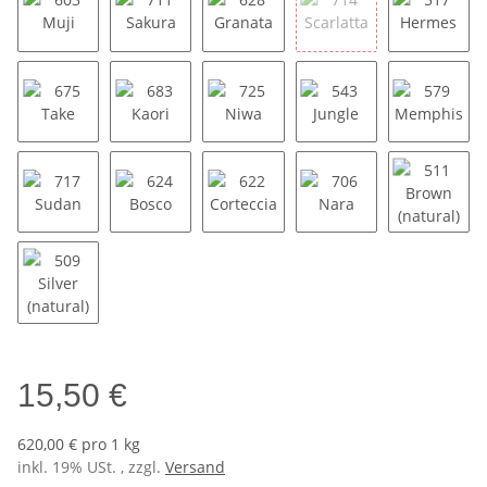
603 Muji
711 Sakura
628 Granata
714 Scarlatta
517 He
675 Take
683 Kaori
725 Niwa
543 Jungle
579 Me
717 Sudan
624 Bosco
622 Corteccia
706 Nara
511 Bro
509 Silver (natural)
15,50 €
620,00 € pro 1 kg
inkl. 19% USt. , zzgl.
Versand