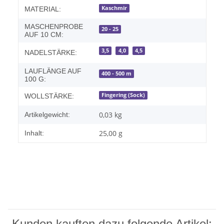
Produkteigenschaft
Wert
Kaschmir
MATERIAL:
MASCHENPROBE
20 - 25
AUF 10 CM:
3,5
4,0
4,5
NADELSTÄRKE:
LAUFLÄNGE AUF
400 - 500 m
100 G:
Fingering (Sock)
WOLLSTÄRKE:
0,03
kg
Artikelgewicht:
25,00 g
Inhalt:
Kunden kauften dazu folgende Artikel: