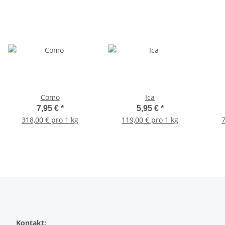
Como
Ica
7,95 €
*
5,95 €
*
318,00 € pro 1 kg
119,00 € pro 1 kg
7
Kontakt: