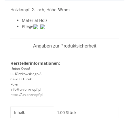
Holzknopf, 2-Loch, Höhe 38mm
Material
Holz
Pflege
Angaben zur Produktsicherheit
Herstellerinformationen:
Union Knopf
ul. K?czkowskiego 8
62-700 Turek
Polen
info@unionknopf.pl
https://unionknopf.pl
Produkteigenschaft
Wert
1,00 Stück
Inhalt: