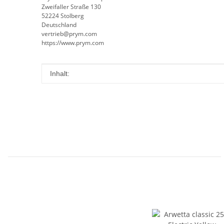
Zweifaller Straße 130
52224 Stolberg
Deutschland
vertrieb@prym.com
https://www.prym.com
Produkteigenschaft
Wert
Inhalt: