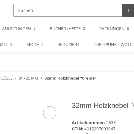
ANLEITUNGEN
BÜCHER+HEFTE
PACKUNGEN
ALL
MODE
REDUZIERT
TREFFPUNKT WOLL
HLÜSSE
31 - 35 MM
32mm Holzknebel "Creme"
32mm Holzknebel 
Artikelnummer:
2535
GTIN:
4015297003647