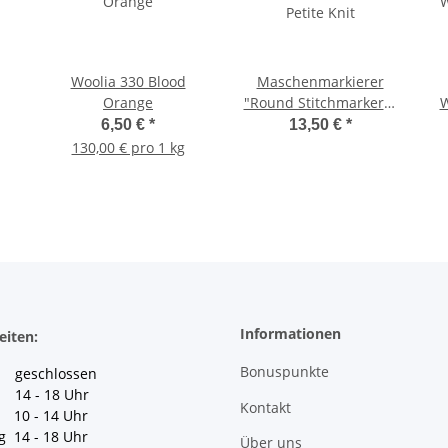
Woolia 330 Blood
Maschenmarkierer
Orange
"Round Stitchmarkers"
W
Petite Knit
6,50 €
*
13,50 €
*
130,00 € pro 1 kg
Informationen
eiten:
Bonuspunkte
geschlossen
 14 - 18 Uhr
Kontakt
10 - 14 Uhr
g 14 - 18 Uhr
Über uns