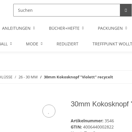
ANLEITUNGEN
BÜCHER+HEFTE
PACKUNGEN
ALL
MODE
REDUZIERT
TREFFPUNKT WOLL
HLÜSSE
26 - 30 MM
30mm Kokosknopf "Violett" recycelt
30mm Kokosknopf "V
Artikelnummer:
3546
GTIN:
4006440002822