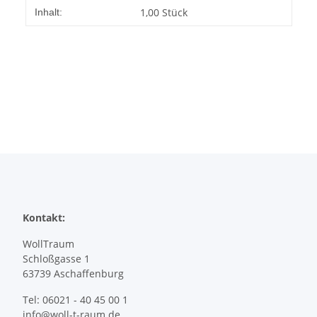
Produkteigenschaft
Wert
1,00 Stück
Inhalt:
Kontakt:
WollTraum
Schloßgasse 1
63739 Aschaffenburg
Tel: 06021 - 40 45 00 1
info@woll-t-raum.de