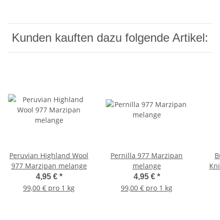
Kunden kauften dazu folgende Artikel:
Peruvian Highland Wool
Pernilla 977 Marzipan
B
977 Marzipan melange
melange
Kni
4,95 €
*
4,95 €
*
99,00 € pro 1 kg
99,00 € pro 1 kg