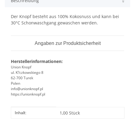
Beschreibung
Der Knopf besteht aus 100% Kokosnuss und kann bei
30°C Schonwaschgang gewaschen werden.
Angaben zur Produktsicherheit
Herstellerinformationen:
Union Knopf
ul. K?czkowskiego 8
62-700 Turek
Polen
info@unionknopf.pl
https://unionknopf.pl
Produkteigenschaft
Wert
1,00 Stück
Inhalt: