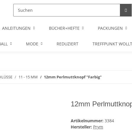
ANLEITUNGEN
BÜCHER+HEFTE
PACKUNGEN
ALL
MODE
REDUZIERT
TREFFPUNKT WOLL
HLÜSSE
11 - 15 MM
12mm Perlmuttknopf "Farbig"
12mm Perlmuttknopf
Artikelnummer:
3384
Hersteller:
Prym