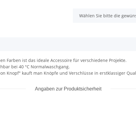
x
Wählen Sie bitte die gewüns
n Farben ist das ideale Accessoire für verschiedene Projekte.
schbar bei 40 °C Normalwaschgang.
"Union Knopf" kauft man Knöpfe und Verschlüsse in erstklass
Angaben zur Produktsicherheit