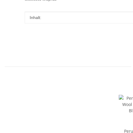
Produkteigenschaft
Wert
Inhalt:
Peru