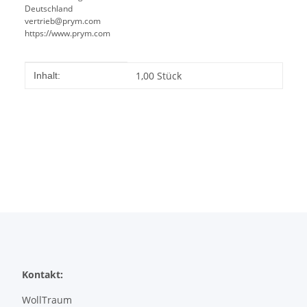
Deutschland
vertrieb@prym.com
https://www.prym.com
Produkteigenschaft
Wert
1,00 Stück
Inhalt:
Kontakt:
WollTraum