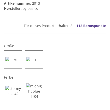
Artikelnummer:
2913
Hersteller:
by basics
Für dieses Produkt erhalten Sie
112
Bonuspunkte
Größe
M
L
Farbe
stormy sea 42
midnight blue 1104