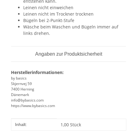
entstehen kann.
Leinen nicht einweichen
Leinen nicht im Trockner trocknen
Bügeln bei 2-Punkt-Stufe
Wäsche beim Waschen und Bügeln immer auf
links drehen.
Angaben zur Produktsicherheit
Herstellerinformationen:
by basics
Skjernvej 59
7400 Herning
Dänemark
info@bybasics.com
https://www.bybasics.com
Produkteigenschaft
Wert
1,00 Stück
Inhalt: