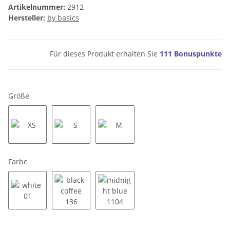
Artikelnummer:
2912
Hersteller:
by basics
Für dieses Produkt erhalten Sie
111
Bonuspunkte
Größe
XS
S
M
Farbe
white 01
black coffee 136
midnight blue 1104