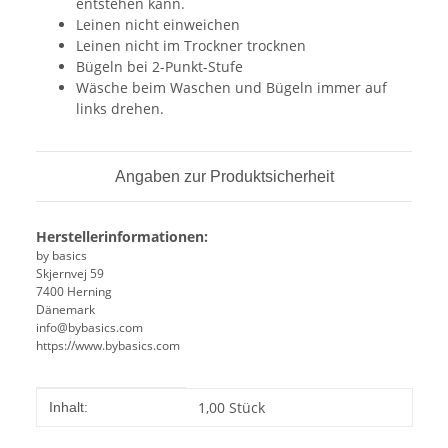
entstehen kann.
Leinen nicht einweichen
Leinen nicht im Trockner trocknen
Bügeln bei 2-Punkt-Stufe
Wäsche beim Waschen und Bügeln immer auf
links drehen.
Angaben zur Produktsicherheit
Herstellerinformationen:
by basics
Skjernvej 59
7400 Herning
Dänemark
info@bybasics.com
https://www.bybasics.com
Produkteigenschaft
Wert
1,00 Stück
Inhalt: