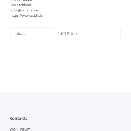
Deutschland
addi@selter.com
https://www.addi.de
Produkteigenschaft
Wert
1,00 Stück
Inhalt:
Kontakt:
WollTraum