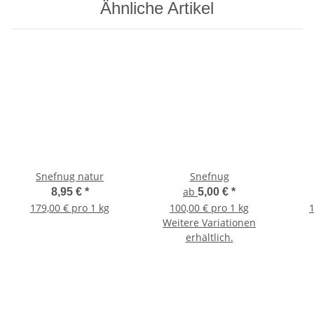
Ähnliche Artikel
Snefnug natur
Snefnug
ab
8,95 €
*
5,00 €
*
179,00 € pro 1 kg
100,00 € pro 1 kg
1
Weitere Variationen
erhältlich.