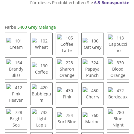
Für dieses Produkt erhalten Sie
6.5
Bonuspunkte
Farbe
5400 Grey Melange
101 Cream
102 Wheat
105 Coffee Latte
106 Oat Grey
113 Cap
164 Brandy Bliss
190 Coffee
228 Sharon Orange
324 Papaya Punch
330 Blo
412 Pink Heaven
420 Bubblegum
430 Pink
450 Cherry
472 Bor
728 Bright Sea
732 Light Lapis
754 Surf Blue
760 Marine
780 Blu