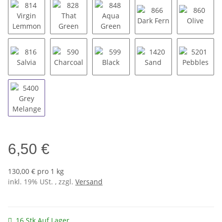
814 Virgin Lemmon
828 That Green
848 Aqua Green
866 Dark Fern
860 Oli
816 Salvia
590 Charcoal
599 Black
1420 Sand
5201 Pe
5400 Grey Melange
6,50 €
130,00 € pro 1 kg
inkl. 19% USt. , zzgl.
Versand
16 Stk Auf Lager