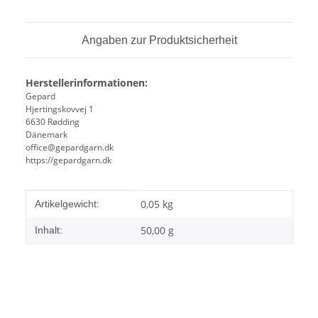
Angaben zur Produktsicherheit
Herstellerinformationen:
Gepard
Hjertingskovvej 1
6630 Rødding
Dänemark
office@gepardgarn.dk
https://gepardgarn.dk
Produkteigenschaft
Wert
0,05
kg
Artikelgewicht:
50,00 g
Inhalt: