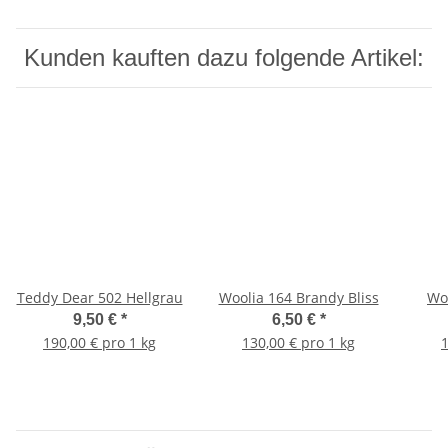
Kunden kauften dazu folgende Artikel:
Teddy Dear 502 Hellgrau
Woolia 164 Brandy Bliss
Wo
9,50 €
*
6,50 €
*
190,00 € pro 1 kg
130,00 € pro 1 kg
1