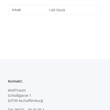
Produkteigenschaft
Wert
1,00 Stück
Inhalt:
Kontakt:
WollTraum
Schloßgasse 1
63739 Aschaffenburg
Tel: 06021 - 40 45 00 1