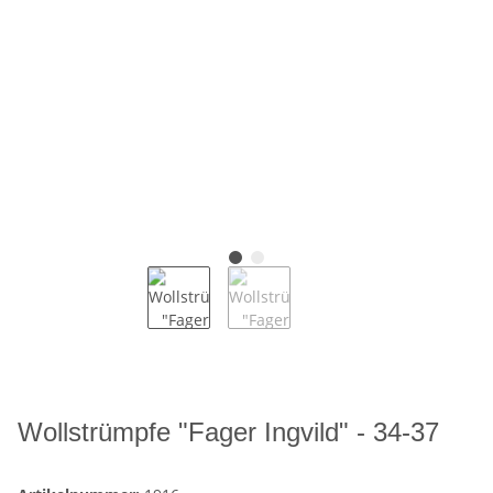
Wollstrümpfe "Fager Ingvild" - 34-37