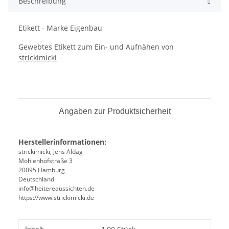
Beschreibung
Etikett - Marke Eigenbau
Gewebtes Etikett zum Ein- und Aufnähen von
strickimicki
Angaben zur Produktsicherheit
Herstellerinformationen:
strickimicki, Jens Aldag
Mohlenhofstraße 3
20095 Hamburg
Deutschland
info@heitereaussichten.de
https://www.strickimicki.de
Produkteigenschaft
Wert