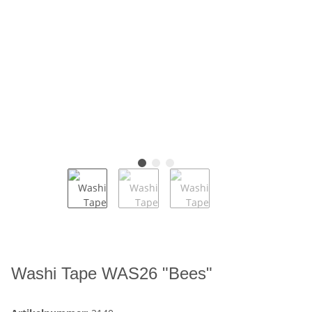
Washi Tape WAS26 "Bees"