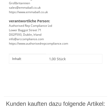
Großbritannien
sales@emmaball.co.uk
https://www.emmaball.co.uk
verantwortliche Person:
Authorised Rep Compliance Ltd
Lower Baggot Street 71
D02P593, Dublin, Irland
info@arccompliance.com
https://www.authorisedrepcompliance.com
Produkteigenschaft
Wert
1,00 Stück
Inhalt:
Kunden kauften dazu folgende Artikel: