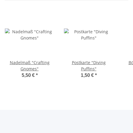
Nadelmaß "Crafting
Postkarte "Diving
Bö
Gnomes"
Puffins"
5,50 €
*
1,50 €
*